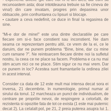
recunoastem asta; doar intotdeauna trebuie sa fie cineva de
vina!) din care invatam, progres prin depasirea unor
obtsacole, prin confruntarea cu lipsuri si blocaje.
•
cautare a ceva nedefinit, ce duce in final la regasirea de
sine.
“Mi-e dor de mine!” este una dintre declaratiile pe care
fiecare om si-o face constient sau inconstient. Ne dam
seama ce reprezentam pentru altii, ce vrem de la ei, ce le
daruim, dar ne punem problema “Bine, bine, dar cu mine
cum ramane ?”. Ne reintoarcem fiecare dintre noi la sufletul
nostru, la ceea ce ne place sa facem. Problema e ca nu mai
stim acum nici ce ne place. Stim sigur ce nu mai vrem. Dar
ce punem in loc? Acestea sunt framantarile la ordinea zilei
in acest interval.
Consider ca data de 12 este mult mai intensa decat sora ei
inversa, 21 decembrie. In numerologie, primul numar al
sirului da tonul. 12 marcheaza un punct de individualism, de
centrare pe propriile nevoi, de respingere a celorlalti, de
rezistenta si opozitie fata de tot ce exista (1 este mai puternic
decat 2). La celalalt pol, pe 21, 2 preia puterea asupra lui 1.