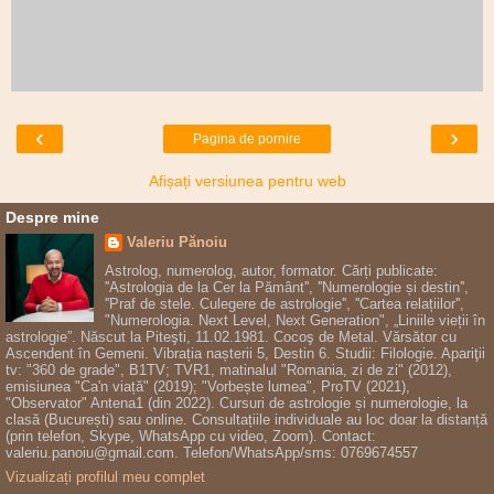
‹
›
Pagina de pornire
Afișați versiunea pentru web
Despre mine
Valeriu Pănoiu
Astrolog, numerolog, autor, formator. Cărți publicate:
''Astrologia de la Cer la Pământ'', ''Numerologie și destin'',
''Praf de stele. Culegere de astrologie'', ''Cartea relațiilor'',
"Numerologia. Next Level, Next Generation", „Liniile vieții în
astrologie”. Născut la Piteşti, 11.02.1981. Cocoş de Metal. Vărsător cu
Ascendent în Gemeni. Vibrația nașterii 5, Destin 6. Studii: Filologie. Apariţii
tv: "360 de grade", B1TV; TVR1, matinalul "Romania, zi de zi" (2012),
emisiunea "Ca'n viață" (2019); "Vorbește lumea", ProTV (2021),
"Observator" Antena1 (din 2022). Cursuri de astrologie și numerologie, la
clasă (București) sau online. Consultațiile individuale au loc doar la distanță
(prin telefon, Skype, WhatsApp cu video, Zoom). Contact:
valeriu.panoiu@gmail.com. Telefon/WhatsApp/sms: 0769674557
Vizualizați profilul meu complet