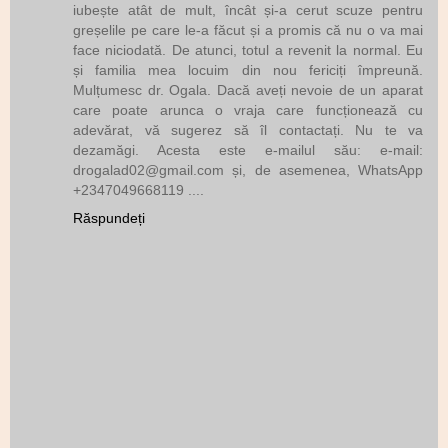
iubește atât de mult, încât și-a cerut scuze pentru
greșelile pe care le-a făcut și a promis că nu o va mai
face niciodată. De atunci, totul a revenit la normal. Eu
și familia mea locuim din nou fericiți împreună.
Mulțumesc dr. Ogala. Dacă aveți nevoie de un aparat
care poate arunca o vraja care funcționează cu
adevărat, vă sugerez să îl contactați. Nu te va
dezamăgi. Acesta este e-mailul său: e-mail:
drogalad02@gmail.com și, de asemenea, WhatsApp
+2347049668119 ....
Răspundeți