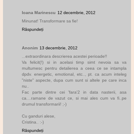
Ioana Marinescu
12 decembrie, 2012
Minunat! Transformare sa fie!
Răspundeți
Anonim
13 decembrie, 2012
...extraordinara descrierea acestei perioade!!
Va felicit(!) si in acelasi timp simt nevoia sa va
multumesc pentru detalierea a ceea ce se intampla
dpdv. energetic, emotional, etc.., pt. ca acum inteleg
"niste" aspecte, dupa cum sunt si altele pe care inca
nu..
Fac parte dintre cei 'fara'2 in data nasterii, asa
ca....ramane de vazut ce, si mai ales cum va fi..pe
drumul transformarii! ;-)
Cu ganduri alese,
Cristina.. :-)
Răspundeți