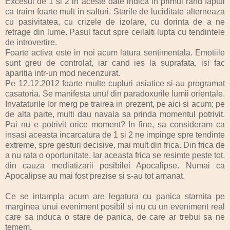
Excesul de 1 si 2 in aceste date indica in primul rand faptul
ca traim foarte mult in salturi. Starile de luciditate alterneaza
cu pasivitatea, cu crizele de izolare, cu dorinta de a ne
retrage din lume. Pasul facut spre ceilalti lupta cu tendintele
de introvertire.
Foarte activa este in noi acum latura sentimentala. Emotiile
sunt greu de controlat, iar cand ies la suprafata, isi fac
aparitia intr-un mod necenzurat.
Pe 12.12.2012 foarte multe cupluri asiatice si-au programat
casatoria. Se manifesta unul din paradoxurile lumii orientale.
Invataturile lor merg pe trairea in prezent, pe aici si acum; pe
de alta parte, multi dau navala sa prinda momentul potrivit.
Pai nu e potrivit orice moment? In fine, sa consideram ca
insasi aceasta incarcatura de 1 si 2 ne impinge spre tendinte
extreme, spre gesturi decisive, mai mult din frica. Din frica de
a nu rata o oportunitate. Iar aceasta frica se resimte peste tot,
din cauza mediatizarii posibilei Apocalipse. Numai ca
Apocalipse au mai fost prezise si s-au tot amanat.
Ce se intampla acum are legatura cu panica starnita pe
marginea unui eveniment posibil si nu cu un eveniment real
care sa induca o stare de panica, de care ar trebui sa ne
temem.