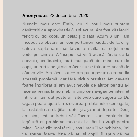
Anonymous
22 decembrie, 2020
Numele meu este Emily, eu și soțul meu suntem
căsătoriți de aproximativ 8 ani acum. Am fost căsătoriți
fericiți cu doi copii, un băiat și o fată. Acum 3 luni, am
început să observ un comportament ciudat de la el și
câteva săptămâni mai târziu am aflat că soțul meu
vede pe cineva. A început să vină acasă târziu de la
serviciu, ca înainte, nu-i mai pasă de mine sau de
copii, uneori iese și nici măcar nu se întoarce acasă de
câteva zile. Am făcut tot ce am putut pentru a remedia
această problemă, dar fără niciun rezultat. Am devenit
foarte îngrijorat și am avut nevoie de ajutor pentru a-l
face să revină la normal. În timp ce navigau pe internet
într-o zi, am dat peste un site web care sugera că Dr.
Ogala poate ajuta la rezolvarea problemelor conjugale,
la restabilirea relațiilor rupte și așa mai departe. Deci,
am simțit că ar trebui să-l încerc. L-am contactat în
legătură cu problema mea și el a făcut o vrajă pentru
mine. Două zile mai târziu, soțul meu îl va schimba, îmi
va spune foarte bine că eu și copiii îi spun că ne