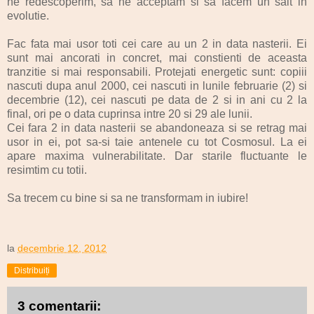
ne redescoperim, sa ne acceptam si sa facem un salt in
evolutie.
Fac fata mai usor toti cei care au un 2 in data nasterii. Ei
sunt mai ancorati in concret, mai constienti de aceasta
tranzitie si mai responsabili. Protejati energetic sunt: copiii
nascuti dupa anul 2000, cei nascuti in lunile februarie (2) si
decembrie (12), cei nascuti pe data de 2 si in ani cu 2 la
final, ori pe o data cuprinsa intre 20 si 29 ale lunii.
Cei fara 2 in data nasterii se abandoneaza si se retrag mai
usor in ei, pot sa-si taie antenele cu tot Cosmosul. La ei
apare maxima vulnerabilitate. Dar starile fluctuante le
resimtim cu totii.
Sa trecem cu bine si sa ne transformam in iubire!
la
decembrie 12, 2012
Distribuiți
3 comentarii: