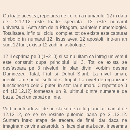
Cu toate acestea, repetarea de trei ori a numarului 12 in data
de 12.12.12 este foarte speciala. 12 este numarul
universului! Asta stim de la Pitagora, parintele numerologiei.
Totalitatea, infinitul, ciclul complet, tot ce exista este capturat
simbolic in numarul 12. Iisus avea 12 apostoli, intr-un an
sunt 12 luni, exista 12 zodii in astrologie.
12 il exprima pe 3 (1+2=3) si sa nu uitam ca intreg universul
este construit dupa principiul lui 3. Tot ce exista se
desfasoara pe 3 niveluri. In plan divin, vorbim despre
Dumnezeu Tatal, Fiul si Duhul Sfant. La nivel uman,
identificam spritul, sufletul si trupul. La nivel de organizare
functioneaza cele 3 puteri in stat. Iar numarul 3 repetat de 3
ori (12.12.12) formeaza un 9, ultimul dintre numerele de
baza. Deci un capat de linie.
Vorbim intr-adevar de un sfarsit de ciclu planetar marcat de
12.12.12, ce se se resimte puternic pana pe 21.12.12.
Suntem intr-o etapa de trecere, de final, dar daca ne
imaginam ca vine asteroidul si face planeta bucati inseamna