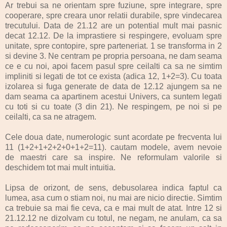
Ar trebui sa ne orientam spre fuziune, spre integrare, spre
cooperare, spre creara unor relatii durabile, spre vindecarea
trecutului. Data de 21.12 are un potential mult mai pasnic
decat 12.12. De la imprastiere si respingere, evoluam spre
unitate, spre contopire, spre parteneriat. 1 se transforma in 2
si devine 3. Ne centram pe propria persoana, ne dam seama
ce e cu noi, apoi facem pasul spre ceilalti ca sa ne simtim
impliniti si legati de tot ce exista (adica 12, 1+2=3). Cu toata
izolarea si fuga generate de data de 12.12 ajungem sa ne
dam seama ca apartinem acestui Univers, ca suntem legati
cu toti si cu toate (3 din 21). Ne respingem, pe noi si pe
ceilalti, ca sa ne atragem.
Cele doua date, numerologic sunt acordate pe frecventa lui
11 (1+2+1+2+2+0+1+2=11). cautam modele, avem nevoie
de maestri care sa inspire. Ne reformulam valorile si
deschidem tot mai mult intuitia.
Lipsa de orizont, de sens, debusolarea indica faptul ca
lumea, asa cum o stiam noi, nu mai are nicio directie. Simtim
ca trebuie sa mai fie ceva, ca e mai mult de atat. Intre 12 si
21.12.12 ne dizolvam cu totul, ne negam, ne anulam, ca sa