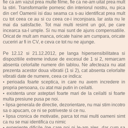
fie ca am vazut prea multe filme, fie ca ne-am uitat prea mult
la stiri. Transformarile pornesc din interiorul nostru, nu pica
din cer! Oamenii isi dau seama ca s-au identificat prea mult
cu tot ceea ce au si cu ceea ce-i inconjoara. Iar asta nu le
mai da satisfactie. Tot mai multi resimt un gol, pe care
incearca sa-l umple. Si nu mai sunt de ajuns compensatiile.
Oricat de mult am manca, oricate haine am cumpara, oricate
cuceriri ar fi in CV, e ceva ce tot nu ne ajunge.
Pe 12.12 si 21.12.2012, pe langa hipersensibilitatea si
dispozitiile extreme induse de excesul de 1 si 2, remarcam
absenta celorlalte numere din tablou. Ne afecteaza nu atat
prezenta acestor doua vibratii (1 si 2), cat absenta celorlalte
vibratii date de numere, ceea ce indica:
•
perioada foarte sceptica, in care nu avem incredere in
propria persoana, cu atat mai putin in ceilalti.
•
existenta unor asteptari foarte mari de la ceilalti si foarte
multa presiune pusa pe noi.
•
lipsa generala de directie, dezorientare, nu mai stim incotro
sa o apucam, ce ni se potriveste si ce nu.
•
lipsa cronica de motivatie, parca tot mai multi oameni simt
ca nu se mai identifica cu nimic
•
experiente dificile (pe care noi ni le-am ales, dar cum sa